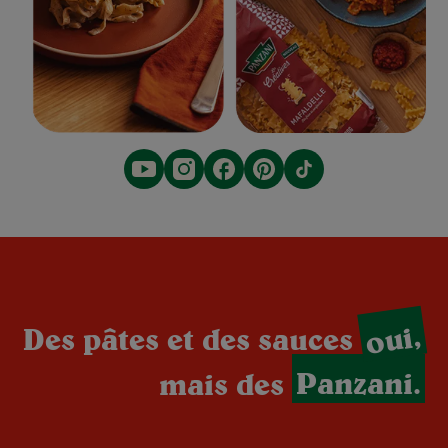
oui,
Des pâtes et des sauces
mais des
Panzani.