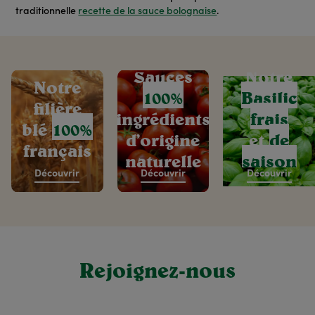
traditionnelle
recette de la sauce bolognaise
.
Sauces
Notre
Notre
100%
Basilic
filière
ingrédients
frais
blé
100%
d’origine
et
de
français
naturelle
saison
Découvrir
Découvrir
Découvrir
Rejoignez-nous