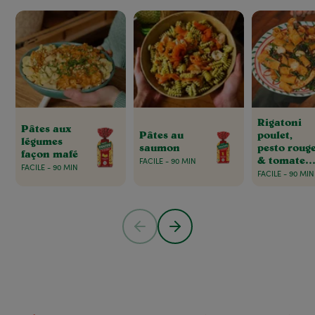
Rigatoni
Pâtes aux
Pâtes au
poulet,
légumes
saumon
pesto roug
façon mafé
& tomates
FACILE - 90 MIN
FACILE - 90 MIN
séchées
FACILE - 90 MIN