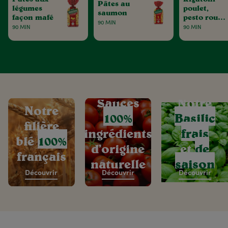
Pâtes au
légumes
poulet,
saumon
façon mafé
pesto rouge
90 MIN
& tomates
90 MIN
90 MIN
séchées
Sauces
Notre
Notre
100%
Basilic
filière
ingrédients
frais
blé
100%
d’origine
et
de
français
naturelle
saison
Découvrir
Découvrir
Découvrir