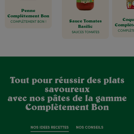
Penne
Complètement Bon
Coqui
Sauce Tomates
COMPLÈTEMENT BON !
Complèt
Basilic
COMPLÈTE
SAUCES TOMATES
Tout pour réussir des plats
savoureux
avec nos pâtes de la gamme
Complètement Bon
NOS IDÉES RECETTES
NOS CONSEILS