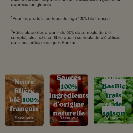
aussi bons que les pâtes Panzani classiques en goût et en
appréciation globale
2
Pour les produits porteurs du logo 100% blé français.
3
Pâtes élaborées à partir de 50% de semoule de blé
complet, plus riche en fibre que la semoule de blé utilisée
dans nos pâtes classiques Panzani
Sauces
Notre
Notre
100%
Basilic
filière
ingrédients
frais
blé
100%
d’origine
et
de
français
naturelle
saison
Découvrir
Découvrir
Découvrir