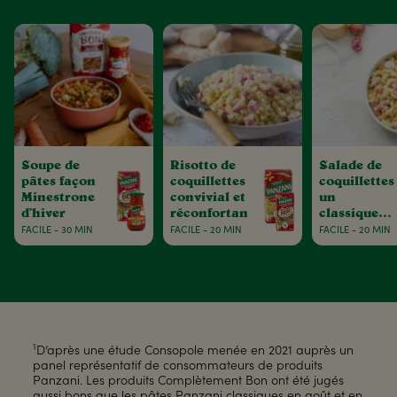
Soupe de
Risotto de
Salade de
pâtes façon
coquillettes
coquillettes 
Minestrone
convivial et
un
d’hiver
réconfortant
classique
estival
FACILE - 30 MIN
FACILE - 20 MIN
FACILE - 20 MIN
1
D’après une étude Consopole menée en 2021 auprès un
panel représentatif de consommateurs de produits
Panzani. Les produits Complètement Bon ont été jugés