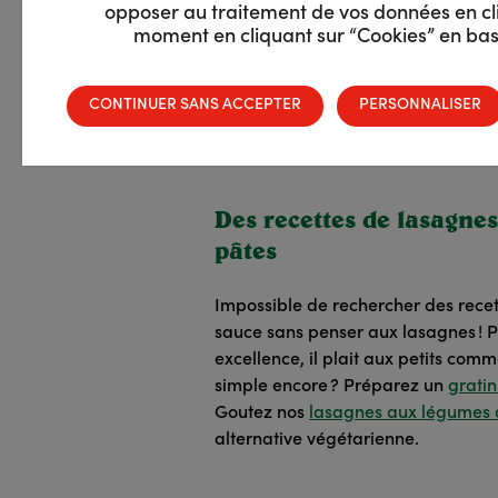
opposer au traitement de vos données en cli
moment en cliquant sur “Cookies” en bas 
CONTINUER SANS ACCEPTER
PERSONNALISER
Des recettes de lasagnes
pâtes
Impossible de rechercher des recet
sauce sans penser aux lasagnes ! P
excellence, il plait aux petits com
simple encore ? Préparez un
grati
Goutez nos
lasagnes aux légumes d
alternative végétarienne.