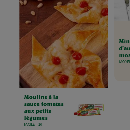
Min
d’a
moz
MOYEN
Moulins à la
sauce tomates
aux petits
légumes
FACILE - 20