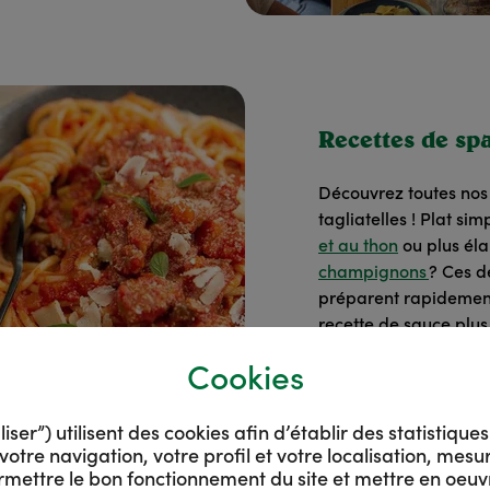
Recettes de spa
Découvrez toutes nos 
tagliatelles ! Plat si
et au thon
ou plus él
champignons
? Ces d
préparent rapidement
recette de sauce plu
la bolognaise
.
Cookies
er”) utilisent des cookies afin d’établir des statistique
votre navigation, votre profil et votre localisation, mes
rmettre le bon fonctionnement du site et mettre en oeuv