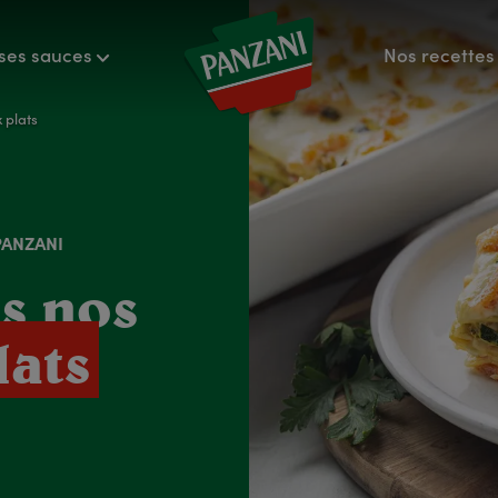
ses sauces
Nos recettes 
 plats
PANZANI
s nos
lats