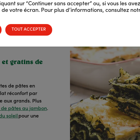
quant sur “Continuer sans accepter” ou, si vous les avez
de votre écran. Pour plus d’informations, consultez not
TOUT ACCEPTER
 et gratins de
tes de pâtes en
lat réconfort par
me aux grands. Plus
n de pâtes au jambon
.
u soleil
pour une