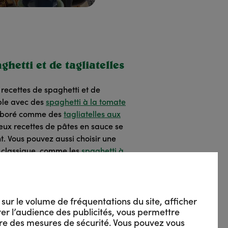
ghetti et de tagliatelles
recettes de spaghetti et de
mple avec des
spaghetti à la tomate
aboré comme des
tagliatelles aux
eux recettes de pâtes en sauce se
. Vous pouvez aussi choisir une
s classique, comme les
spaghetti à
s sur le volume de fréquentations du site, afficher
urer l’audience des publicités, vous permettre
re des mesures de sécurité. Vous pouvez vous