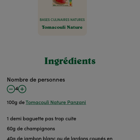
BASES CULINAIRES NATURES
Tomacouli Nature
Ingrédients
Nombre de personnes
4
100
g
de
Tomacouli Nature Panzani
1
demi
baguette pas trop cuite
60
g
de champignons
40
g
de jambon blanc ou de lardons coupés en