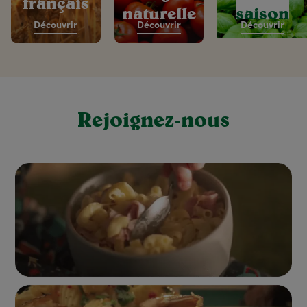
français
naturelle
saison
Découvrir
Découvrir
Découvrir
Rejoignez-nous