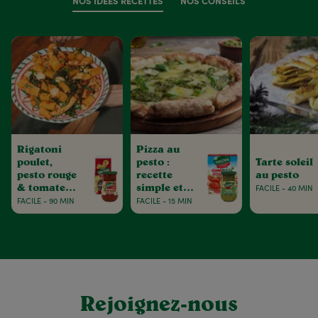
NOS IDÉES RECETTES
NOS CONSEILS
Rigatoni
Pizza au
poulet,
pesto :
Tarte soleil
pesto rouge
recette
au pesto
& tomates
simple et
FACILE - 40 MIN
séchées
gourmande
FACILE - 90 MIN
FACILE - 15 MIN
Rejoignez-nous