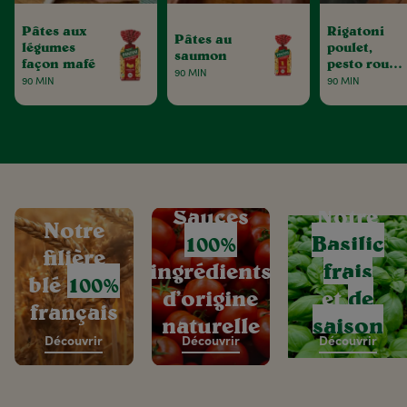
Pâtes aux
Rigatoni
Pâtes au
légumes
poulet,
saumon
façon mafé
pesto rouge
90 MIN
& tomates
90 MIN
90 MIN
séchées
Sauces
Notre
Notre
100%
Basilic
filière
ingrédients
frais
blé
100%
d’origine
et
de
français
naturelle
saison
Découvrir
Découvrir
Découvrir