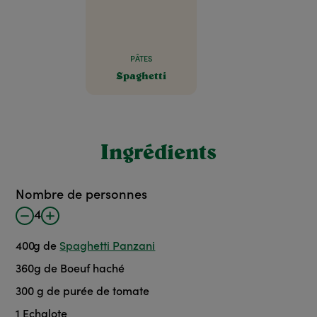
PÂTES
Spaghetti
Ingrédients
Nombre de personnes
4
400
g
de
Spaghetti Panzani
360
g
de Boeuf haché
300
g
de purée de tomate
1
Echalote