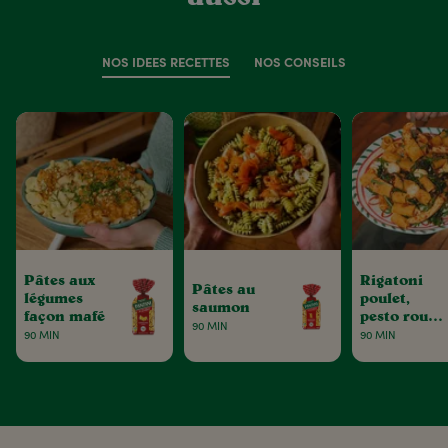
NOS IDÉES RECETTES
NOS CONSEILS
Pâtes aux
Rigatoni
Pâtes au
légumes
poulet,
saumon
façon mafé
pesto rouge
90 MIN
& tomates
90 MIN
90 MIN
séchées