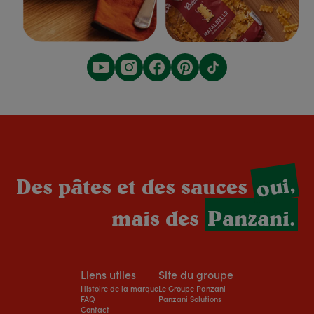
oui,
Des pâtes et des sauces
mais des
Panzani.
Liens utiles
Site du groupe
Histoire de la marque
Le Groupe Panzani
FAQ
Panzani Solutions
Contact