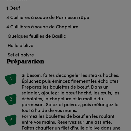
1
Oeuf
4
Cuillières à soupe de Parmesan râpé
4
Cuillières à soupe de Chapelure
Quelques feuilles de Basilic
Huile d’olive
Sel et poivre
Préparation
Si besoin, faites décongeler les steaks hachés.
1
Épluchez puis émincez finement les échalotes.
Préparez les boulettes de bœuf. Dans un
saladier, ajoutez : le bœuf haché, les œufs, les
2
échalotes, la chapelure et la moitié du
parmesan. Salez et poivrez, puis mélangez le
tout à l'aide de vos mains.
Formez les boulettes de bœuf en les roulant
3
entre vos mains. Réservez sur une assiette.
Faites chauffer un filet d'huile d'olive dans une