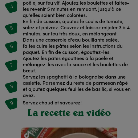
poêle, sur feu vif. Ajoutez les boulettes et faites-
4
les revenir 5 minutes en remuant, jusqu'à ce
qu'elles soient bien colorées.
En fin de cuisson, ajoutez le coulis de tomate,
5
salez et poivrez. Couvrez et laissez mijoter 3 à 4
minutes, sur feu très doux, en mélangeant.
Dans une casserole d'eau bouillante salée,
6
faites cuire les pâtes selon les instructions du
paquet. En fin de cuisson, égouttez-les.
Ajoutez les pâtes égouttées à la poêle et
7
mélangez-les avec la sauce et les boulettes de
bœuf.
Servez les spaghetti à la bolognaise dans une
assiette. Parsemez du reste de parmesan râpé
8
et ajoutez quelques feuilles de basilic, si vous en
avez.
9
Servez chaud et savourez !
La recette en vidéo