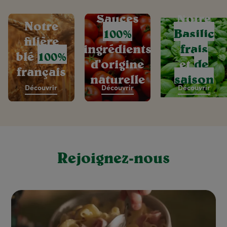
Sauces
Notre
Notre
100%
Basilic
filière
ingrédients
frais
blé
100%
d’origine
et
de
français
naturelle
saison
Découvrir
Découvrir
Découvrir
Rejoignez-nous