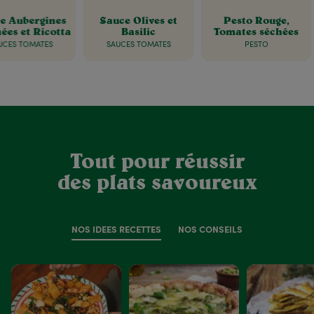
e Aubergines
Sauce Olives et
Pesto Rouge,
ées et Ricotta
Basilic
Tomates séchées
UCES TOMATES
SAUCES TOMATES
PESTO
Tout pour réussir
des plats savoureux
NOS IDÉES RECETTES
NOS CONSEILS