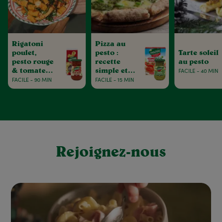
Rigatoni
Pizza au
poulet,
pesto :
Tarte soleil
pesto rouge
recette
au pesto
& tomates
simple et
FACILE - 40 MIN
séchées
gourmande
FACILE - 90 MIN
FACILE - 15 MIN
Rejoignez-nous