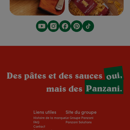
oui,
Des pâtes et des sauces
mais des
Panzani.
Liens utiles
Site du groupe
Histoire de la marque
Le Groupe Panzani
FAQ
Panzani Solutions
Contact