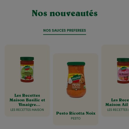
Nos nouveautés
NOS SAUCES PRÉFÉRÉES
Les Recettes
Maison Basilic et
Les Rece
Vinaigre
Maison Ail 
balsamique de
LES RECETTES MAISON
LES RECETTES
Pesto Ricotta Noix
Modène IGP
PESTO