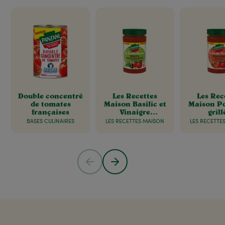
Double concentré
Les Recettes
Les Rec
de tomates
Maison Basilic et
Maison P
françaises
Vinaigre
grill
balsamique de
BASES CULINAIRES
LES RECETTES MAISON
LES RECETTE
Modène IGP