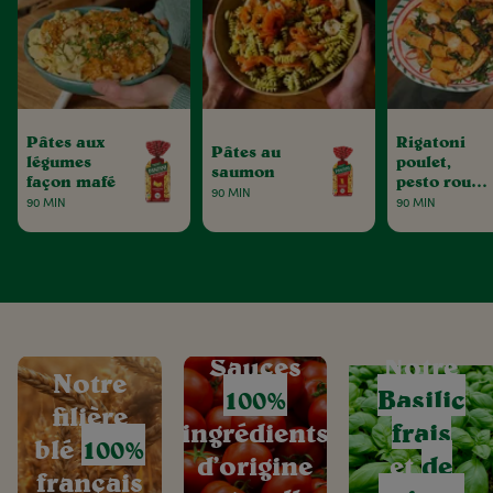
Pâtes aux
Rigatoni
Pâtes au
légumes
poulet,
saumon
façon mafé
pesto rouge
90 MIN
& tomates
90 MIN
90 MIN
séchées
Sauces
Notre
Notre
100%
Basilic
filière
ingrédients
frais
blé
100%
d’origine
et
de
français