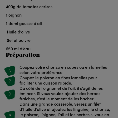
400
g
de tomates cerises
1
oignon
1
demi gousse d’ail
Huile d’olive
Sel et poivre
650
ml d’eau
Préparation
Coupez votre chorizo en cubes ou en lamelles
1
selon votre préférence.
Coupez le poivron en fines lamelles pour
2
faciliter une cuisson rapide.
Du côté de l’oignon et de l’ail, il s’agit de les
3
émincer. Si vous voulez ajouter des herbes
fraîches, c’est le moment de les hacher.
Dans une grande casserole, versez un filet
d’huile d’olive et ajoutez les linguine, le chorizo,
4
le poivron, l’oignon, l’ail et les herbes si vous en