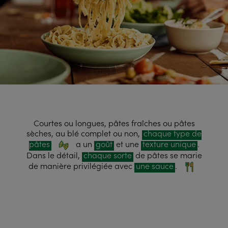
Courtes ou longues, pâtes fraîches ou pâtes
sèches, au blé complet ou non,
chaque type de
pâtes
a un
goût
et une
texture unique
.
Dans le détail,
chaque sorte
de pâtes se marie
de manière privilégiée avec
une sauce
.