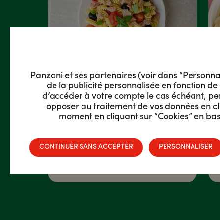
Panzani et ses partenaires (voir dans “Personnalis
de la publicité personnalisée en fonction de 
d’accéder à votre compte le cas échéant, pe
Salade de pâtes
opposer au traitement de vos données en cli
au thon : un
moment en cliquant sur “Cookies” en bas 
classique à
revisiter autant
qu’on le veut
CONTINUER SANS ACCEPTER
PERSONNALISER
M
FACILE - 20 MIN