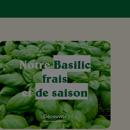
Notre
Basilic
frais
et
de saison
Découvrir