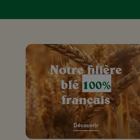
Notre filière
blé
100%
français
Découvrir