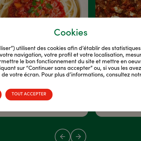
Cookies
er”) utilisent des cookies afin d’établir des statistique
votre navigation, votre profil et votre localisation, mes
rmettre le bon fonctionnement du site et mettre en oeuv
quant sur “Continuer sans accepter” ou, si vous les avez
Spaghetti à la
Crumble de
de votre écran. Pour plus d’informations, consultez not
bolognaise
chèvre à la s
végétarienne
bolognaise
TOUT ACCEPTER
OYEN - 15 MIN
FACILE - 15 MIN