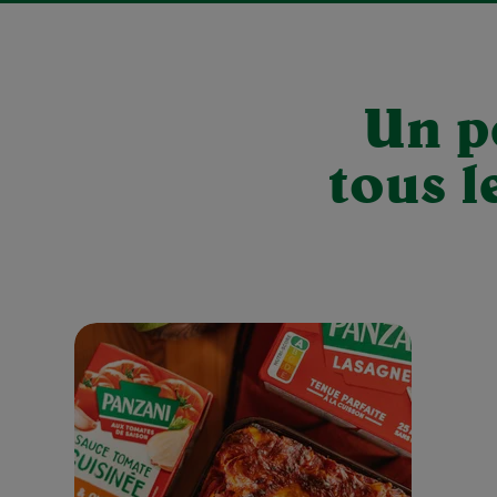
Un p
tous 