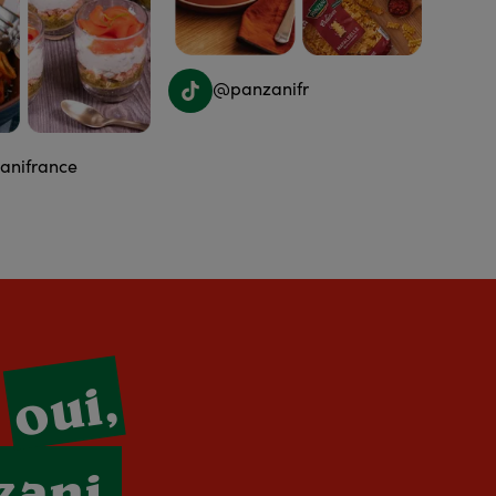
@panzanifr
nifrance
oui,
s
zani.