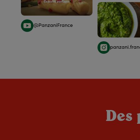
@PanzaniFrance
panzani.fran
Des 