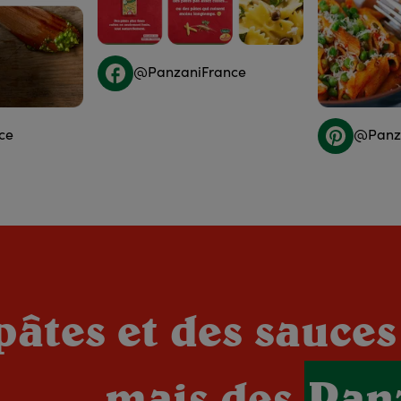
@PanzaniFrance
ce
@Panza
pâtes et des sauce
mais des
Pan