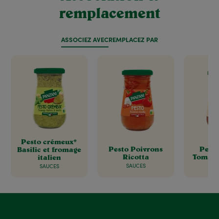
remplacement
ASSOCIEZ AVEC
REMPLACEZ PAR
Pesto crémeux*
Pesto Poivrons
Pesto
Basilic et fromage
Ricotta
Tomate
italien
SAUCES
P
SAUCES