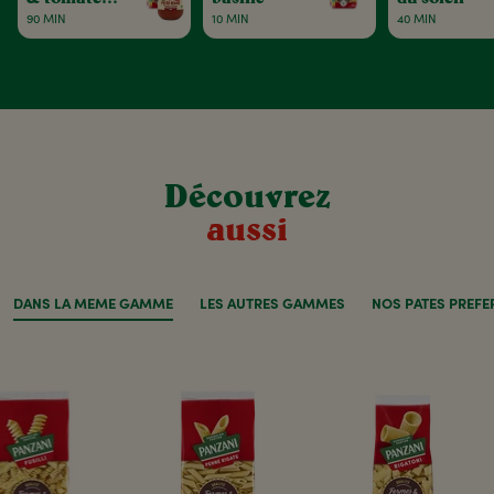
séchées
90 MIN
10 MIN
40 MIN
Découvrez
aussi
DANS LA MÊME GAMME
LES AUTRES GAMMES
NOS PÂTES PRÉFÉ