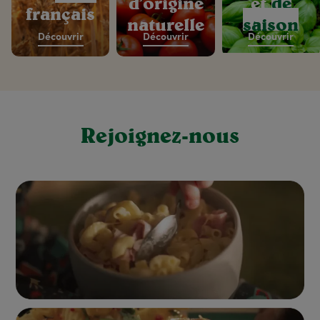
d’origine
et
de
français
naturelle
saison
Découvrir
Découvrir
Découvrir
Rejoignez-nous