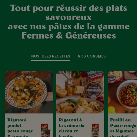
Tout pour réussir des plats
savoureux
avec nos pâtes de la gamme
Fermes & Généreuses
NOS IDÉES RECETTES
NOS CONSEILS
Rigatoni
Rigatoni à
Fusilli au
poulet,
la crème de
Pesto rouge
pesto rouge
citron et
et légumes
& tomates
basilic
du soleil