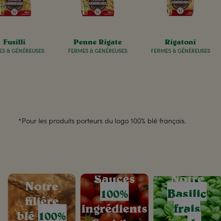
Fusilli
Penne Rigate
Rigatoni
ES & GÉNÉREUSES
FERMES & GÉNÉREUSES
FERMES & GÉNÉREUSES
*Pour les produits porteurs du logo 100% blé français.
Sauces
Notre
Notre
100%
Basilic
filière
ingrédients
frais
blé
100%