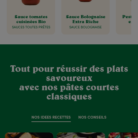
Sauce tomates
Sauce Bolognaise
Pesto a
cuisinées Bio
Extra Riche
extr
SAUCES TOUTES PRÊTES
SAUCE BOLOGNAISE
P
Tout pour réussir des plats
savoureux
avec nos pâtes courtes
classiques
NOS IDÉES RECETTES
NOS CONSEILS