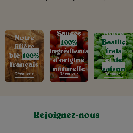
Sauces
Notre
Notre
100%
Basilic
filière
ingrédients
frais
blé
100%
d’origine
et
de
français
naturelle
saison
Découvrir
Découvrir
Découvrir
Rejoignez-nous