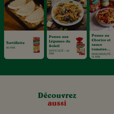
Penne au
Penne aux
Chorizo et
Légumes du
Tortiflette
sauce
Soleil
90 MIN
tomates
DIFFICULTÉ - 30
basilic
MIN
SAISONNALITÉ -
15 MIN
Découvrez
aussi