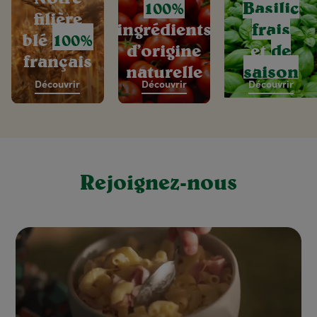
100%
Basilic
filière
ingrédients
frais
blé
100%
d’origine
et
de
français
naturelle
saison
Découvrir
Découvrir
Découvrir
Rejoignez-nous