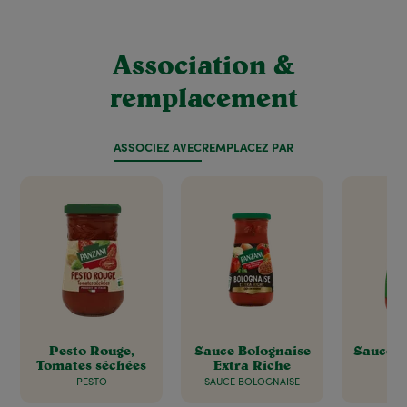
Association &
remplacement
ASSOCIEZ AVEC
REMPLACEZ PAR
Pesto Rouge,
Sauce Bolognaise
Sauce P
Tomates séchées
Extra Riche
PESTO
SAUCE BOLOGNAISE
S