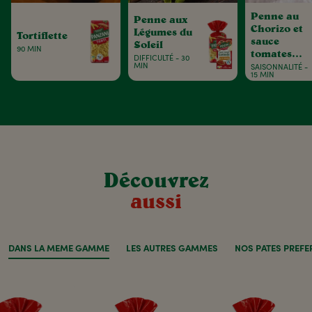
Penne au
Penne aux
Chorizo et
Légumes du
Tortiflette
sauce
Soleil
90 MIN
tomates
DIFFICULTÉ - 30
basilic
MIN
SAISONNALITÉ -
15 MIN
Découvrez
aussi
DANS LA MÊME GAMME
LES AUTRES GAMMES
NOS PÂTES PRÉFÉ