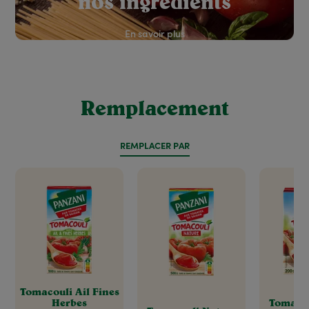
nos ingrédients
En savoir plus
Remplacement
REMPLACER PAR
Tomacouli Ail Fines
Herbes
Tomacou