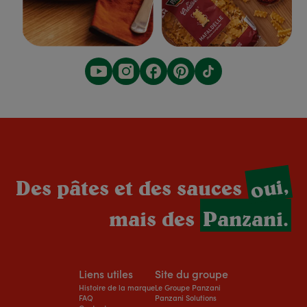
oui,
Des pâtes et des sauces
mais des
Panzani.
Liens utiles
Site du groupe
Histoire de la marque
Le Groupe Panzani
FAQ
Panzani Solutions