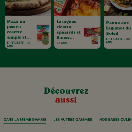
Pizza au
Lasagnes
Penne aux
pesto :
ricotta,
Légumes du
recette
épinards et
Soleil
simple et
Sauce
DIFFICULTÉ - 30
gourmande
Tomate Ail
MIN
DIFFICULTÉ - 15
40 MIN
MIN
& Oignons
aux petits
légumes
Découvrez
aussi
DANS LA MÊME GAMME
LES AUTRES GAMMES
NOS BASES CULIN