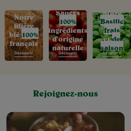
Sauces
Notre
Notre
100%
Basilic
filière
ingrédients
frais
blé
100%
d’origine
et
de
français
naturelle
saison
Découvrir
Découvrir
Découvrir
Rejoignez-nous