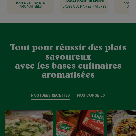
Tomacouli Nature
BASES CULINAIRES
BASES 
AROMATISÉES
BASES CULINAIRES NATURES
AROM
Tout pour réussir des plats
savoureux
avec les bases culinaires
aromatisées
NOS IDÉES RECETTES
NOS CONSEILS