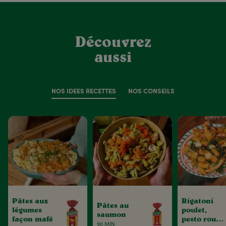
Découvrez
aussi
NOS IDÉES RECETTES
NOS CONSEILS
Pâtes aux
Rigatoni
Pâtes au
légumes
poulet,
saumon
façon mafé
pesto rouge
90 MIN