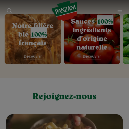
Sauces
100%
Notre filière
ingrédients
blé
100%
d’origine
français
naturelle
Découvrir
Découvrir
Rejoignez-nous