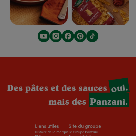
oui,
Des pâtes et des sauces
mais des
Panzani.
Liens utiles
Site du groupe
Histoire de la marque
Le Groupe Panzani