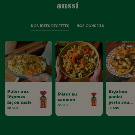
aussi
NOS IDÉES RECETTES
NOS CONSEILS
Pâtes aux
Rigatoni
Pâtes au
légumes
poulet,
saumon
façon mafé
pesto rouge
90 MIN
& tomates
90 MIN
90 MIN
séchées