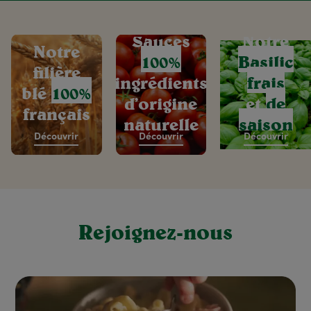
Sauces
Notre
Notre
100%
Basilic
filière
ingrédients
frais
blé
100%
d’origine
et
de
français
naturelle
saison
Découvrir
Découvrir
Découvrir
Rejoignez-nous