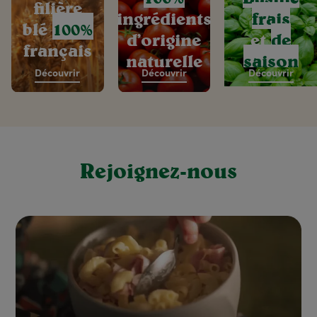
filière
ingrédients
frais
blé
100%
d’origine
et
de
français
naturelle
saison
Découvrir
Découvrir
Découvrir
Rejoignez-nous