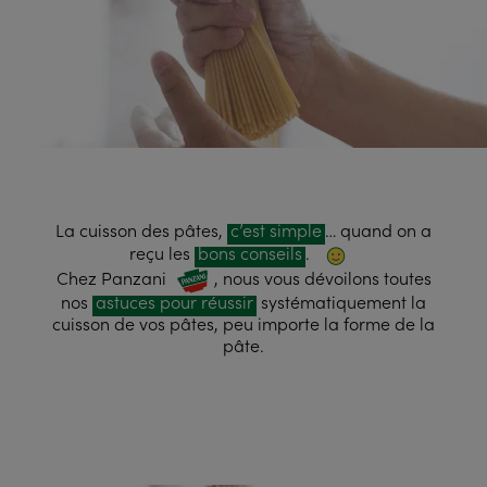
La cuisson des pâtes,
c’est simple
… quand on a
reçu les
bons conseils
.
Chez Panzani
, nous vous dévoilons toutes
nos
astuces pour réussir
systématiquement la
cuisson de vos pâtes, peu importe
la forme de la
pâte
.