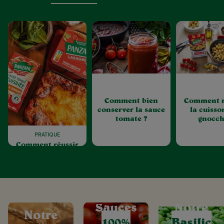
Comment bien
Comment r
conserver la sauce
la cuisso
tomate ?
gnocch
PRATIQUE
Comment réussir
parfaitement le
montage de ses
lasagnes ?
Sauces
Notre
Notre
100%
Basilic