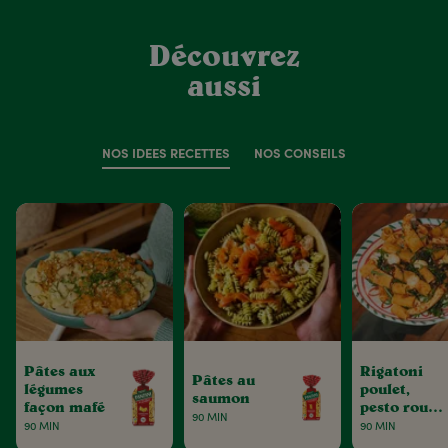
Découvrez
aussi
NOS IDÉES RECETTES
NOS CONSEILS
Pâtes aux
Rigatoni
Pâtes au
légumes
poulet,
saumon
façon mafé
pesto rouge
90 MIN
& tomates
90 MIN
90 MIN
séchées