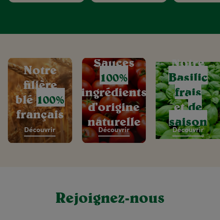
Sauces
Notre
Notre
100%
Basilic
filière
ingrédients
frais
blé
100%
d’origine
et
de
français
naturelle
saison
Découvrir
Découvrir
Découvrir
Rejoignez-nous