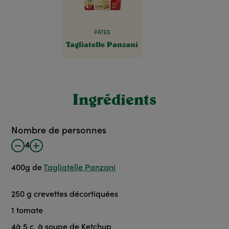
PÂTES
Tagliatelle Panzani
Ingrédients
Nombre de personnes
4
400
g
de
Tagliatelle Panzani
250
g
crevettes décortiquées
1
tomate
4
à 5 c. à soupe
de Ketchup