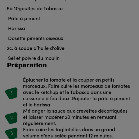
5
à 10
gouttes
de Tabasco
Pâte à piment
Harissa
Dosette piments oiseaux
2
c. à soupe
d’huile d’olive
Sel et poivre du moulin
Préparation
Éplucher la tomate et la couper en petits
morceaux. Faire cuire les morceaux de tomates
1
avec le ketchup et le Tabasco dans une
casserole à feu doux. Rajouter la pâte à piment
et le harissa.
Mélanger la sauce aux crevettes décortiquées
2
et laisser macérer 20 minutes en remuant
régulièrement.
Faire cuire les tagliatelles dans un grand
3
volume d’eau salée pendant 12 minutes.