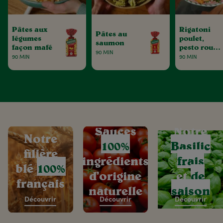
Pâtes aux
Rigatoni
Pâtes au
légumes
poulet,
saumon
façon mafé
pesto rouge
90 MIN
& tomates
90 MIN
90 MIN
séchées
Sauces
Notre
Notre
100%
Basilic
filière
ingrédients
frais
blé
100%
d’origine
et
de
français
naturelle
saison
Découvrir
Découvrir
Découvrir