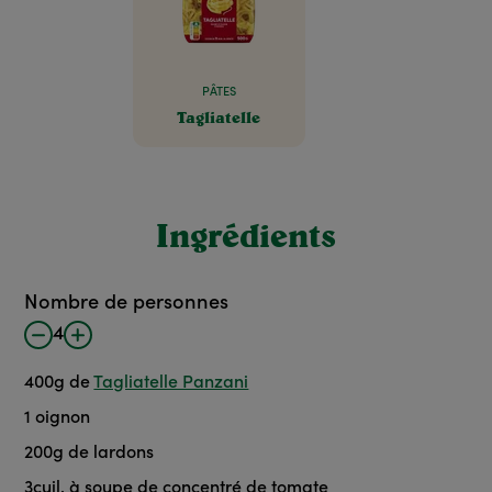
PÂTES
Tagliatelle
Ingrédients
Nombre de personnes
4
400
g
de
Tagliatelle Panzani
1
oignon
200
g
de lardons
3
cuil. à soupe
de concentré de tomate