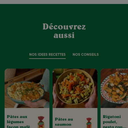
Découvrez
aussi
NOS IDÉES RECETTES
NOS CONSEILS
Pâtes aux
Rigatoni
Pâtes au
légumes
poulet,
saumon
façon mafé
pesto rouge