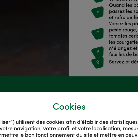
Quand les pât
6
passez les so
et refroidir l
Versez les pâ
pesto rouge,
7
tomates ceri
les courgette
Mélangez et
8
feuilles de ba
9
Servez et dé
Découvrez
Cookies
aussi
er”) utilisent des cookies afin d’établir des statistique
votre navigation, votre profil et votre localisation, mes
rmettre le bon fonctionnement du site et mettre en oeuv