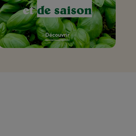
et
de saison
Découvrir