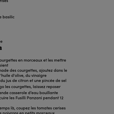
rises
e basilic
ue
n
ourgettes en morceaux et les mettre
pient
nade des courgettes, ajoutez dans le
l'huile d'olive, du vinaigre
du jus de citron et une pincée de sel
go les courgettes, laissez reposer
nde casserole d’eau bouillante
 cuire les Fusilli Panzani pendant 12
emps là, coupez les tomates cerises
es poivrons en petits morceaux