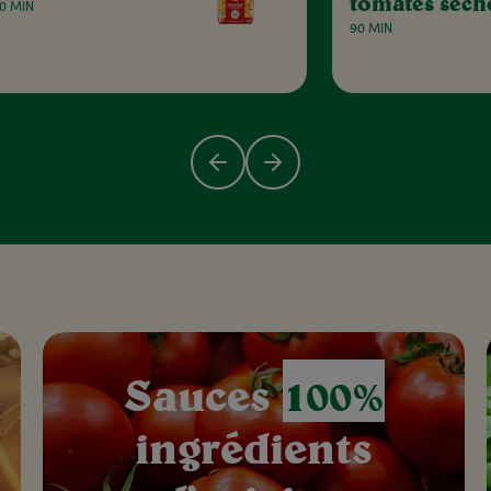
tomates séch
0 MIN
90 MIN
Sauces
100%
ingrédients