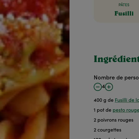
PÂTES
Fusilli
Ingrédien
Nombre de pers
4
400
g de
Fusilli de
1
pot de
pesto roug
2
poivrons rouges
2
courgettes