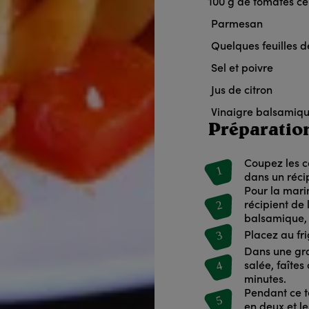
100
g de tomates ce
Parmesan
Quelques feuilles d
Sel et poivre
Jus de citron
Vinaigre balsamiq
Préparatio
Coupez les c
1
dans un réci
Pour la mari
2
récipient de 
balsamique, 
3
Placez au fri
Dans une gra
4
salée, faîtes
minutes.
Pendant ce t
5
en deux et l