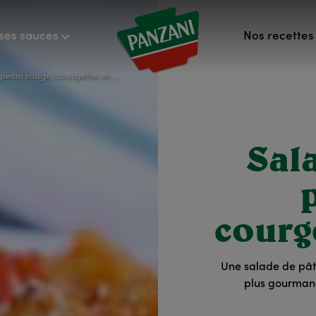
ses sauces
Nos recettes 
to rouge, courgettes et poivrons
Sal
courg
Une salade de pâte
plus gourmand