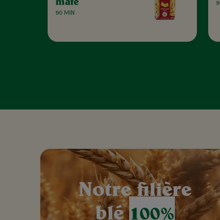
mafé
9
90 MIN
Notre filière
blé
100%