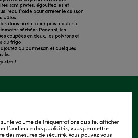
es sont prêtes, égouttez les et
us l'eau froide pour arrêter le cuisson
es pâtes
tes dans un saladier puis ajouter le
 tomates séchées Panzani, les
ses coupées en deux, les poivrons et
s du frigo
 ajoutez du parmesan et quelques
silic
gustez !
s sur le volume de fréquentations du site, afficher
urer l’audience des publicités, vous permettre
re des mesures de sécurité. Vous pouvez vous