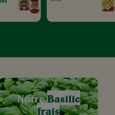
ées
90 MIN
Notre
Basilic
frais