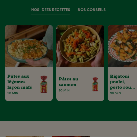
NOS IDÉES RECETTES
NOS CONSEILS
Pâtes aux
Rigatoni
Pâtes au
légumes
poulet,
saumon
façon mafé
pesto rouge
90 MIN
& tomates
90 MIN
90 MIN
séchées