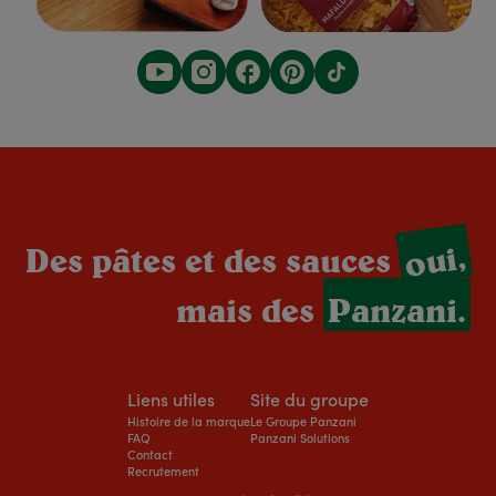
oui,
Des pâtes et des sauces
mais des
Panzani.
Liens utiles
Site du groupe
Histoire de la marque
Le Groupe Panzani
FAQ
Panzani Solutions
Contact
Recrutement