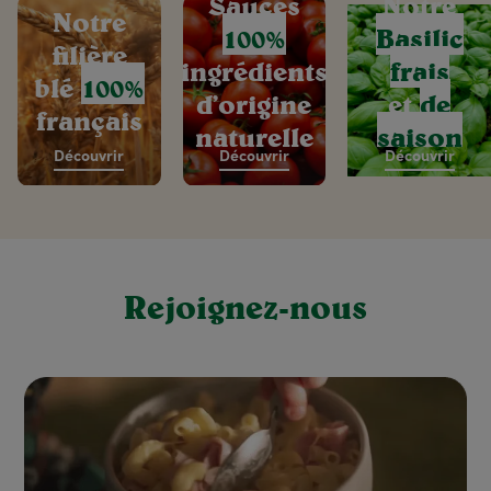
Sauces
Notre
Notre
100%
Basilic
filière
ingrédients
frais
blé
100%
d’origine
et
de
français
naturelle
saison
Découvrir
Découvrir
Découvrir
Rejoignez-nous