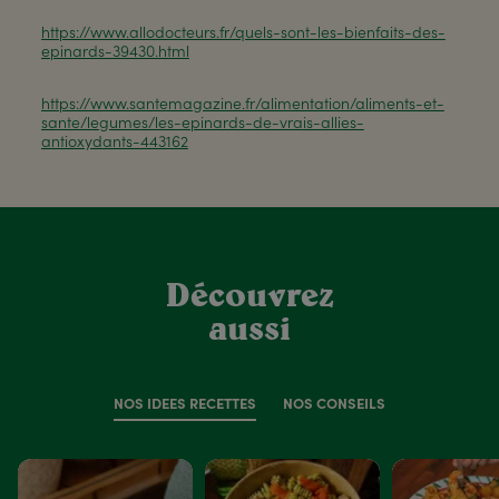
https://www.allodocteurs.fr/quels-sont-les-bienfaits-des-
epinards-39430.html
https://www.santemagazine.fr/alimentation/aliments-et-
sante/legumes/les-epinards-de-vrais-allies-
antioxydants-443162
Découvrez
aussi
NOS IDÉES RECETTES
NOS CONSEILS