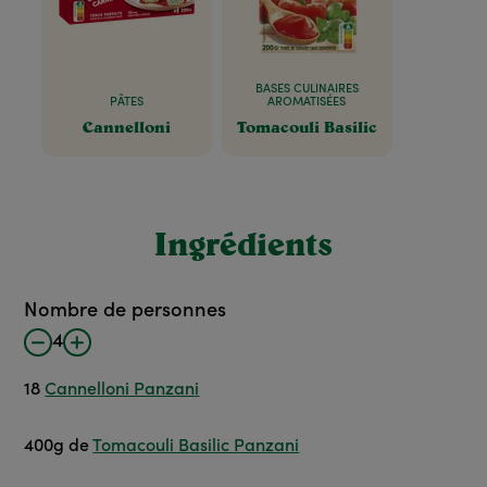
BASES CULINAIRES
PÂTES
AROMATISÉES
Cannelloni
Tomacouli Basilic
Ingrédients
Nombre de personnes
4
18
Cannelloni Panzani
400
g
de
Tomacouli Basilic Panzani