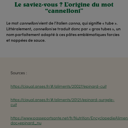
Le saviez-vous ? L’origine du mot
“cannelloni”
Le mot
cannelloni
vient de l’italien
canna
, qui signifie « tube ».
Littéralement,
cannelloni
se traduit donc par « gros tubes », un
nom parfaitement adapté à ces pâtes emblématiques farcies
et nappées de sauce.
Sources :
https://ciqual.anses.fr/#/aliments/20027/epinard-cuit
https://ciqual.anses.fr/#/aliments/20121/epinard-surgele-
cuit
https://www.passeportsante.net/fr/Nutrition/EncyclopedieAlimen
doc=epinard_nu