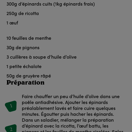
300
g
d’épinards cuits (1kg épinards frais)
250
g
de ricotta
1
œuf
10
feuilles de menthe
30
g
de pignons
3
cuillères à soupe d’huile d’olive
1
petite échalote
50
g
de gruyère râpé
Préparation
Faire chauffer un peu d’huile d’olive dans une
poêle antiadhésive. Ajouter les épinards
1
préalablement lavés et faire cuire quelques
minutes. Égoutter puis hacher les épinards.
Dans un saladier, mélanger la préparation
d’épinard avec la ricotta, l’œuf battu, les
2