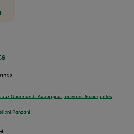
i
ts
onnes
aux Gourmands Aubergines, poivrons & courgettes
lloni Panzani
pé