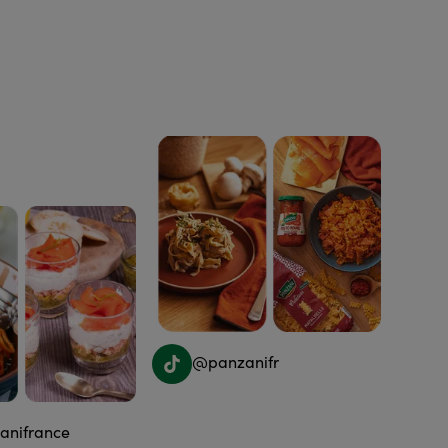
@panzanifr
nifrance