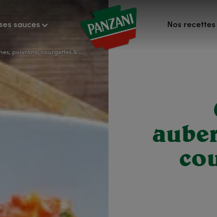
ses sauces
Nos recettes 
s, poivrons, courgettes & feta
auber
cou