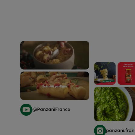
@PanzaniFrance
panzani.fran