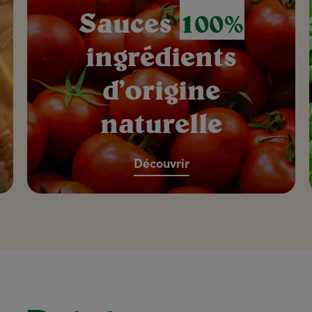
Sauces
100%
ingrédients
d’origine
naturelle
Découvrir