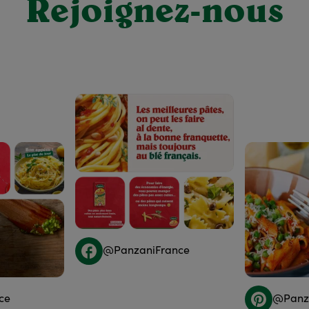
Rejoignez-nous
@PanzaniFrance
ce
@Panza