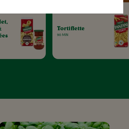
et,
Tortiflette
&
ées
90 MIN