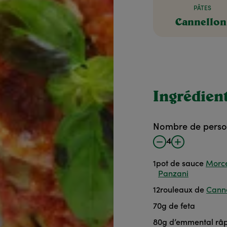
PÂTES
Cannellon
Ingrédien
Nombre de pers
4
1
pot
de sauce
Morce
Panzani
12
rouleaux
de
Canne
70
g
de feta
80
g
d’emmental râ