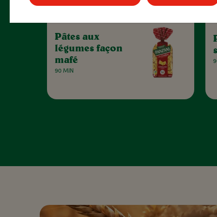
Pâtes aux
légumes façon
mafé
9
90 MIN