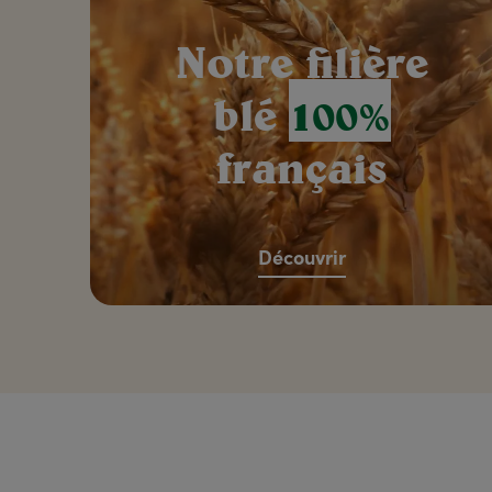
Notre filière
blé
100%
français
Découvrir