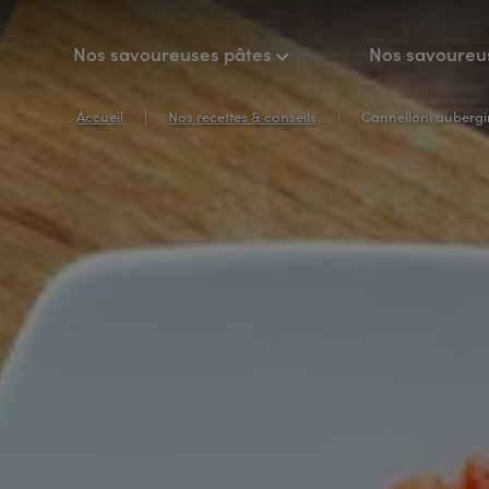
Nos savoureuses pâtes
Nos savoureu
Accueil
Nos recettes & conseils
Cannelloni aubergine