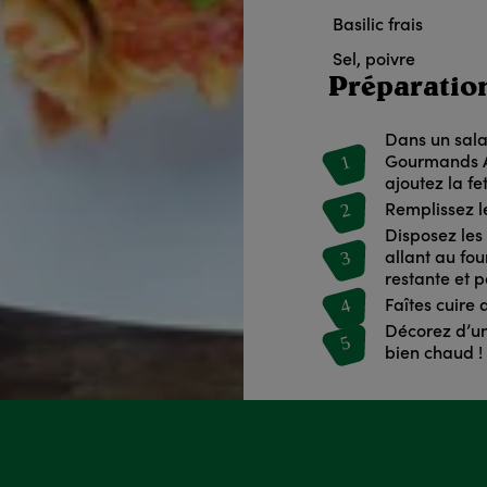
Basilic frais
Sel, poivre
Préparatio
Dans un sala
1
Gourmands Au
ajoutez la f
2
Remplissez l
Disposez les
3
allant au fo
restante et 
4
Faîtes cuire
Décorez d’une
5
bien chaud !