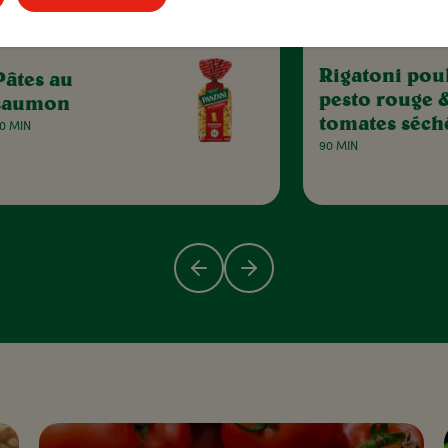
Rigatoni poul
Pâtes au
pesto rouge 
saumon
tomates séch
0 MIN
90 MIN