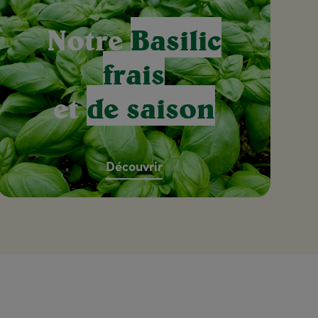
Notre
Basilic
frais
et
de saison
Découvrir