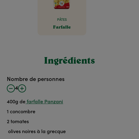
PÂTES
Farfalle
Ingrédients
Nombre de personnes
4
400
g
de
farfalle Panzani
1
concombre
2
tomates
olives noires à la grecque