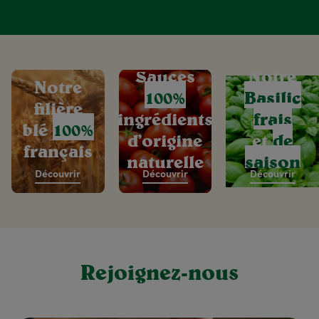
Sauces
Notre
Notre
100%
Basilic
filière
ingrédients
frais
blé
100%
d’origine
et
de
français
naturelle
saison
Découvrir
Découvrir
Découvrir
Rejoignez-nous