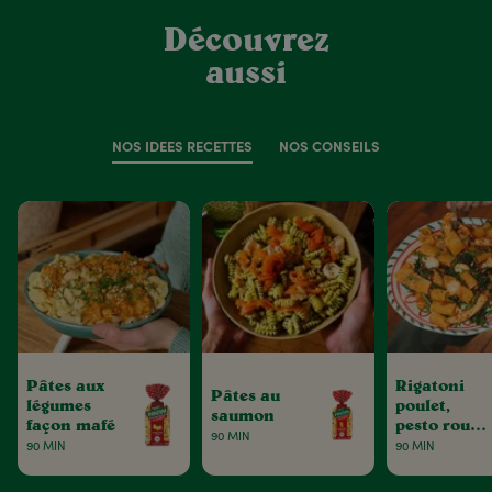
Découvrez
aussi
NOS IDÉES RECETTES
NOS CONSEILS
Pâtes aux
Rigatoni
Pâtes au
légumes
poulet,
saumon
façon mafé
pesto rouge
90 MIN
& tomates
90 MIN
90 MIN
séchées