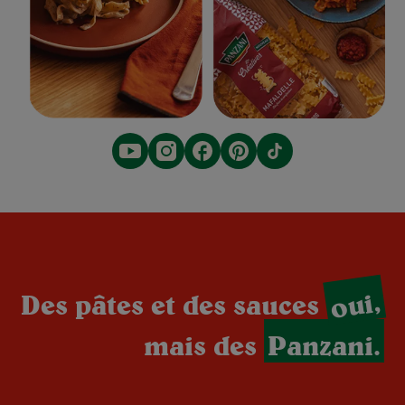
oui,
Des pâtes et des sauces
mais des
Panzani.