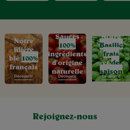
Sauces
Notre
Notre
100%
Basilic
filière
ingrédients
frais
blé
100%
d’origine
et
de
français
naturelle
saison
Découvrir
Découvrir
Découvrir
Rejoignez-nous