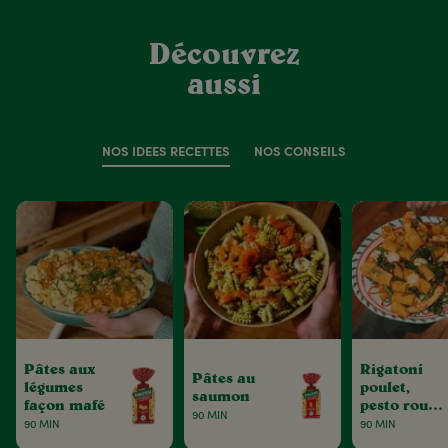
Découvrez
aussi
NOS IDÉES RECETTES
NOS CONSEILS
Pâtes aux
Rigatoni
Pâtes au
légumes
poulet,
saumon
façon mafé
pesto rouge
90 MIN
& tomates
90 MIN
90 MIN
séchées