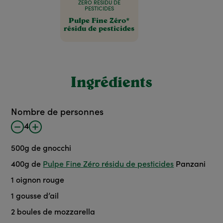
ZÉRO RÉSIDU DE
PESTICIDES
Pulpe Fine Zéro*
résidu de pesticides
Ingrédients
Nombre de personnes
4
500
g
de gnocchi
400
g
de
Pulpe Fine Zéro résidu de pesticides
Panzani
1
oignon rouge
1
gousse d’ail
2
boules de mozzarella