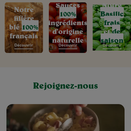
Sauces
Notre
Notre
100%
Basilic
filière
ingrédients
frais
blé
100%
d’origine
et
de
français
naturelle
saison
Découvrir
Découvrir
Découvrir
Rejoignez-nous