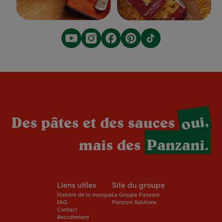
oui,
Des pâtes et des sauces
mais des
Panzani.
Liens utiles
Site du groupe
Histoire de la marque
Le Groupe Panzani
FAQ
Panzani Solutions
Contact
Recrutement