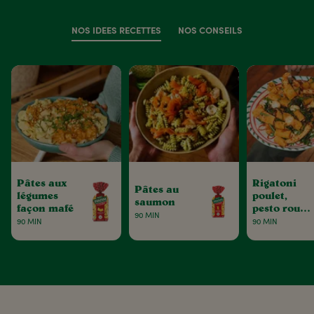
NOS IDÉES RECETTES
NOS CONSEILS
Pâtes aux
Rigatoni
Pâtes au
légumes
poulet,
saumon
façon mafé
pesto rouge
90 MIN
& tomates
90 MIN
90 MIN
séchées