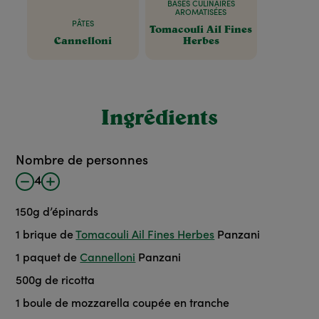
BASES CULINAIRES
AROMATISÉES
PÂTES
Tomacouli Ail Fines
Cannelloni
Herbes
Ingrédients
Nombre de personnes
4
150
g
d’épinards
1
brique de
Tomacouli Ail Fines Herbes
Panzani
1
paquet de
Cannelloni
Panzani
500
g
de ricotta
1
boule de mozzarella coupée en tranche