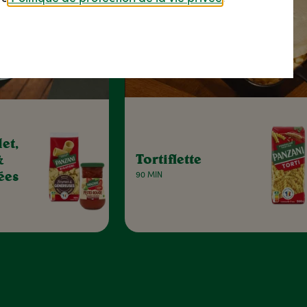
et,
Tortiflette
&
ées
90 MIN