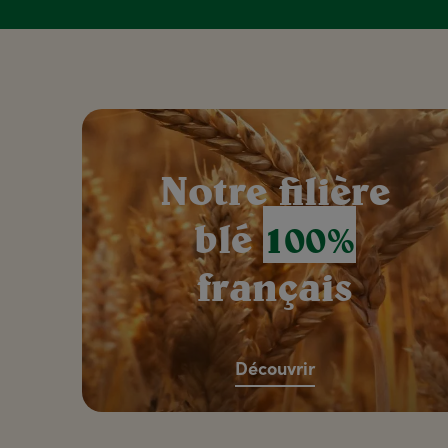
Notre filière
blé
100%
français
Découvrir