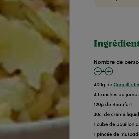
Ingrédien
Nombre de pers
4
400
g
de
Coquillett
4
tranches de jambo
120
g
de Beaufort
30
cl
de crème liqui
1
cube de bouillon de
1
pincée de muscad