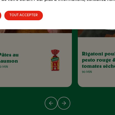
TOUT ACCEPTER
Rigatoni poul
Pâtes au
pesto rouge 
saumon
tomates séch
0 MIN
90 MIN