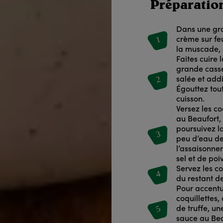
Préparatio
Dans une gra
1
crème sur fe
la muscade, d
Faites cuire 
grande casse
2
salée et addi
Égouttez tou
cuisson.
Versez les c
au Beaufort,
poursuivez l
3
peu d’eau de 
l’assaisonne
sel et de poi
Servez les c
4
du restant d
Pour accentu
coquillettes
5
de truffe, u
sauce au Beau