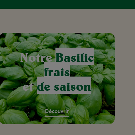
Notre
Basilic
frais
et
de saison
Découvrir