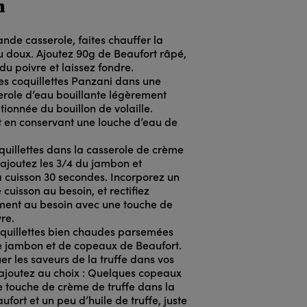
n
nde casserole, faites chauffer la
u doux. Ajoutez 90g de Beaufort râpé,
u poivre et laissez fondre.
les coquillettes Panzani dans une
role d’eau bouillante légèrement
tionnée du bouillon de volaille.
t en conservant une louche d’eau de
oquillettes dans la casserole de crème
 ajoutez les 3/4 du jambon et
a cuisson 30 secondes. Incorporez un
cuisson au besoin, et rectifiez
ment au besoin avec une touche de
vre.
oquillettes bien chaudes parsemées
e jambon et de copeaux de Beaufort.
er les saveurs de la truffe dans vos
, ajoutez au choix : Quelques copeaux
ne touche de crème de truffe dans la
fort et un peu d’huile de truffe, juste