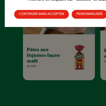
CONTINUER SANS ACCEPTER
PERSONNALISER
Pâtes aux
légumes façon
mafé
9
90 MIN