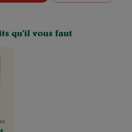
ts qu’il vous faut
UES
es