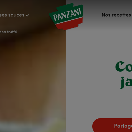
ses sauces
Nos recettes 
bon truffé
Co
j
Partage