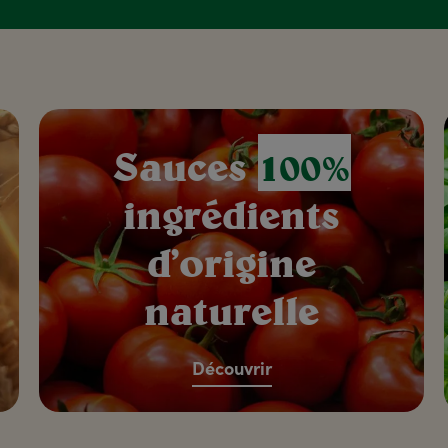
Sauces
100%
ingrédients
d’origine
naturelle
Découvrir