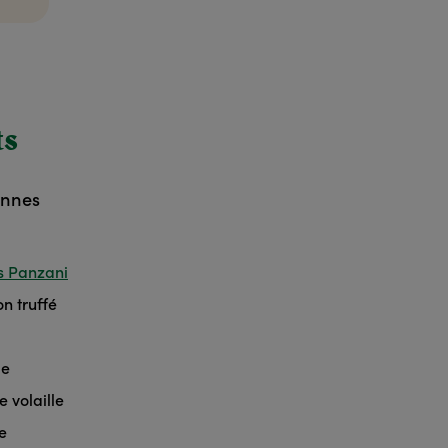
ts
onnes
es Panzani
n truffé
de
 volaille
e