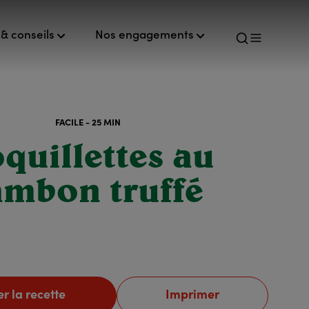
& conseils
Nos engagements
FACILE - 25 MIN
quillettes au
ambon truffé
r la recette
Imprimer