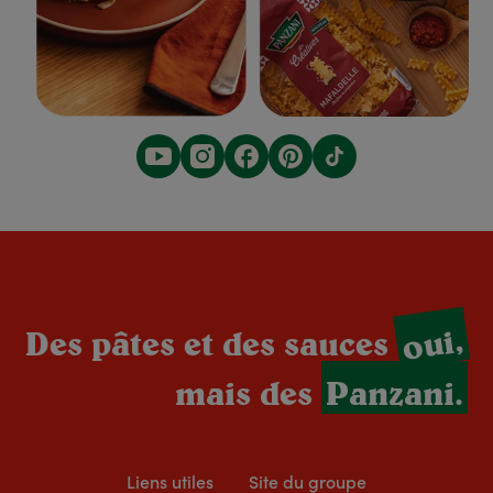
oui,
Des pâtes et des sauces
mais des
Panzani.
Liens utiles
Site du groupe