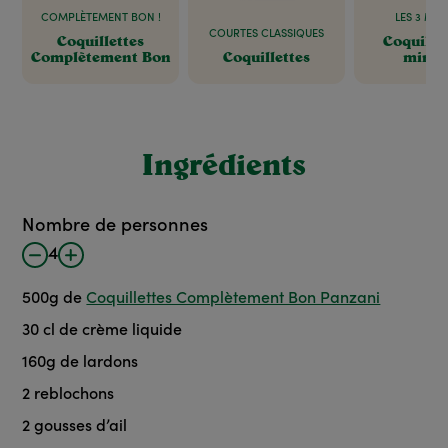
COMPLÈTEMENT BON !
LES 3 MIN
COURTES CLASSIQUES
Coquillettes
Coquillet
Complètement Bon
Coquillettes
minut
Ingrédients
Nombre de personnes
4
500
g
de
Coquillettes Complètement Bon Panzani
30
cl
de crème liquide
160
g
de lardons
2
reblochons
2
gousses d’ail