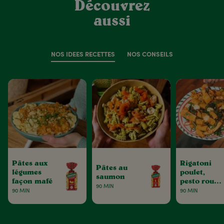
Découvrez
aussi
NOS IDÉES RECETTES
NOS CONSEILS
Pâtes aux
Rigatoni
Pâtes au
légumes
poulet,
saumon
façon mafé
pesto rouge
90 MIN
& tomates
90 MIN
90 MIN
séchées