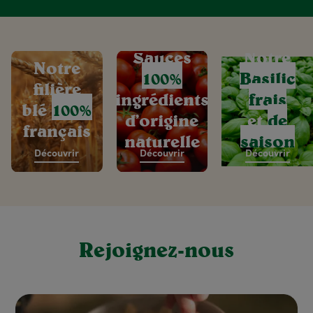
Sauces
Notre
Notre
100%
Basilic
filière
ingrédients
frais
blé
100%
d’origine
et
de
français
naturelle
saison
Découvrir
Découvrir
Découvrir
Rejoignez-nous